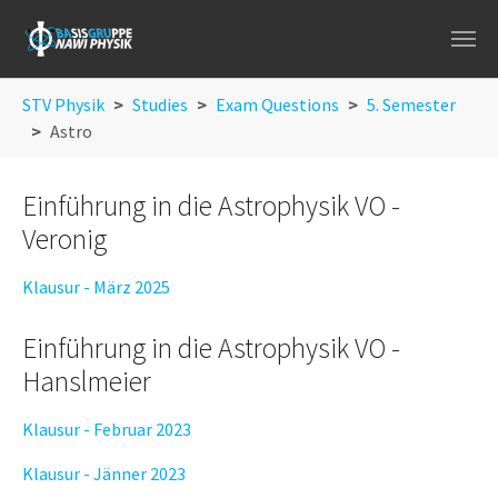
Skip to main navigation
Skip to main content
Skip to page footer
You are here:
STV Physik
Studies
Exam Questions
5. Semester
Astro
Einführung in die Astrophysik VO -
Veronig
Klausur - März 2025
Einführung in die Astrophysik VO -
Hanslmeier
Klausur - Februar 2023
Klausur - Jänner 2023