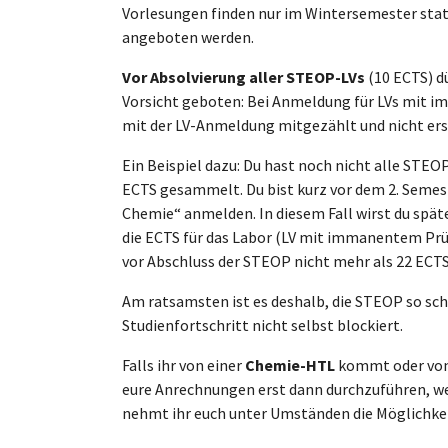
Vorlesungen finden nur im Wintersemester sta
angeboten werden.
Vor Absolvierung aller STEOP-LVs
(10 ECTS) d
Vorsicht geboten: Bei Anmeldung für LVs mit i
mit der LV-Anmeldung mitgezählt und nicht erst
Ein Beispiel dazu: Du hast noch nicht alle STE
ECTS gesammelt. Du bist kurz vor dem 2. Semest
Chemie“ anmelden. In diesem Fall wirst du spä
die ECTS für das Labor (LV mit immanentem Pr
vor Abschluss der STEOP nicht mehr als 22 ECT
Am ratsamsten ist es deshalb, die STEOP so sch
Studienfortschritt nicht selbst blockiert.
Falls ihr von einer
Chemie-HTL
kommt oder von 
eure Anrechnungen erst dann durchzuführen, wen
nehmt ihr euch unter Umständen die Möglichke