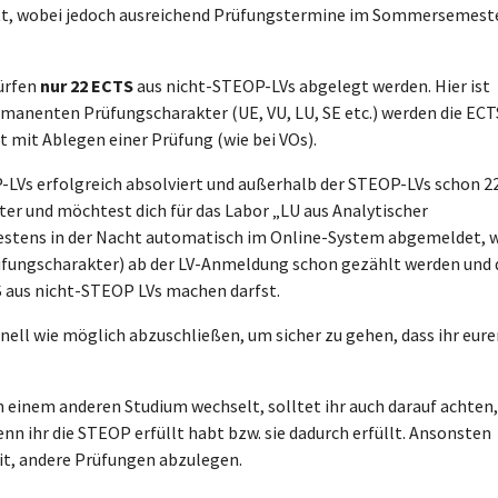
tt, wobei jedoch ausreichend Prüfungstermine im Sommersemest
ürfen
nur 22 ECTS
aus nicht-STEOP-LVs abgelegt werden. Hier ist
mmanenten Prüfungscharakter (UE, VU, LU, SE etc.) werden die ECT
 mit Ablegen einer Prüfung (wie bei VOs).
OP-LVs erfolgreich absolviert und außerhalb der STEOP-LVs schon 2
er und möchtest dich für das Labor „LU aus Analytischer
testens in der Nacht automatisch im Online-System abgemeldet, w
üfungscharakter) ab der LV-Anmeldung schon gezählt werden und 
S aus nicht-STEOP LVs machen darfst.
nell wie möglich abzuschließen, um sicher zu gehen, dass ihr eur
einem anderen Studium wechselt, solltet ihr auch darauf achten,
n ihr die STEOP erfüllt habt bzw. sie dadurch erfüllt. Ansonsten
it, andere Prüfungen abzulegen.