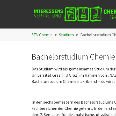
Skip to main navigation
Skip to main content
Skip to page footer
You are here:
STV Chemie
Studium
Bachelorstudium C
Bachelorstudium Chemie
Das Studium wird als gemeinsames Studium der 
Universität Graz (TU Graz) im Rahmen von „NAWI 
Bachelorstudium Chemie inskribierst – du wirst
In den sechs Semestern des Bachelorstudiums C
Fachbereichen der Chemie gelehrt. In den erst
dem 2. Semester für die analytische, physikali