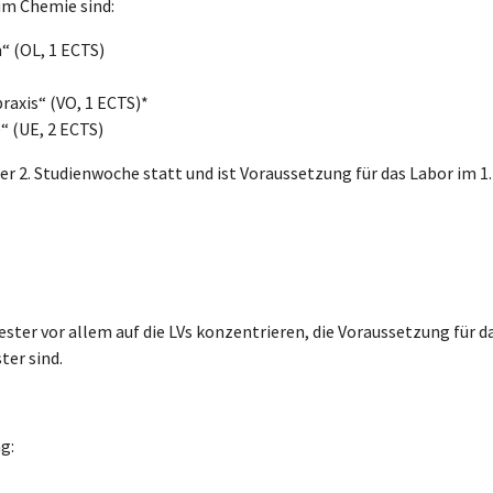
m Chemie sind:
“ (OL, 1 ECTS)
raxis“ (VO, 1 ECTS)*
 (UE, 2 ECTS)
er 2. Studienwoche statt und ist Voraussetzung für das Labor im 1.
ster vor allem auf die LVs konzentrieren, die Voraussetzung für d
ter sind.
g: