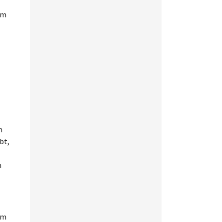
im
n
bt,
n
im