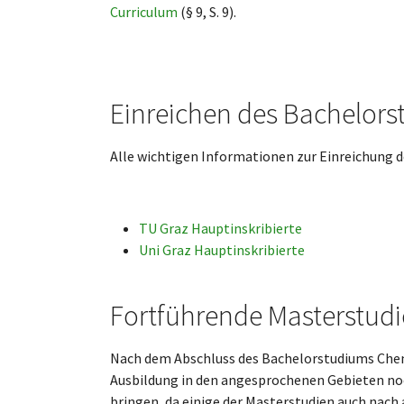
Curriculum
(§ 9, S. 9).
Einreichen des Bachelor
Alle wichtigen Informationen zur Einreichung de
TU Graz Hauptinskribierte
Uni Graz Hauptinskribierte
Fortführende Masterstud
Nach dem Abschluss des Bachelorstudiums Chem
Ausbildung in den angesprochenen Gebieten noc
bringen, da einige der Masterstudien auch nach