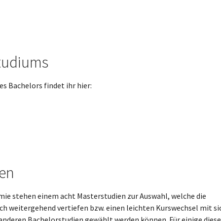
studiums
s Bachelors findet ihr hier:
ien
ie stehen einem acht Masterstudien zur Auswahl, welche die
h weitergehend vertiefen bzw. einen leichten Kurswechsel mit si
 anderen Bachelorstudien gewählt werden können. Für einige diese