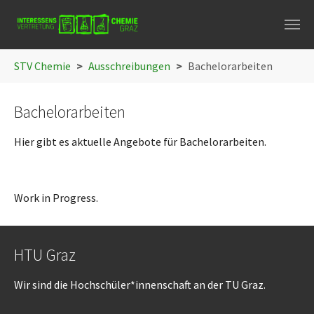
Skip to main navigation
Skip to main content
Skip to page footer
You are here:
STV Chemie
Ausschreibungen
Bachelorarbeiten
Bachelorarbeiten
Hier gibt es aktuelle Angebote für Bachelorarbeiten.
Work in Progress.
HTU Graz
Wir sind die Hochschüler*innenschaft an der TU Graz.