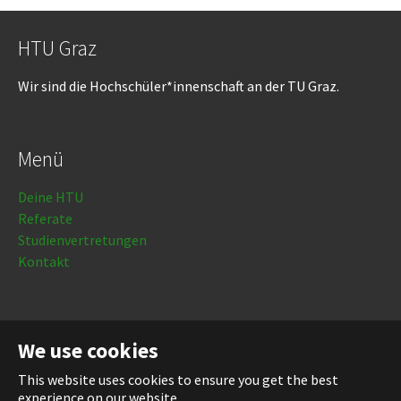
HTU Graz
Wir sind die Hochschüler*innenschaft an der TU Graz.
Menü
Deine HTU
Referate
Studienvertretungen
Kontakt
Rechtliches
We use cookies
Impressum
This website uses cookies to ensure you get the best
Datenschutz
experience on our website.