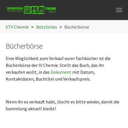
Skip to main navigation
Skip to main content
Skip to page footer
You are here:
STV Chemie
Nützliches
Bücherbörse
Bücherbörse
Eine Möglichkeit zum Verkauf eurer Fachbücher ist die
Bücherbörse der IV Chemie. Stellt das Buch, das ihr
verkaufen wollt, in das
Dokument
mit Datum,
Kontaktdaten, Buchtitel und Verkaufspreis.
Wenn ihr es verkauft habt, löscht es bitte wieder, damit die
Sammlung aktuell bleibt!