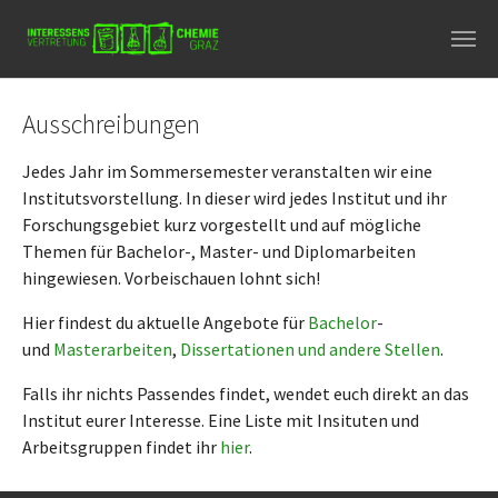
Skip to main navigation
Skip to main content
Skip to page footer
Ausschreibungen
Jedes Jahr im Sommersemester veranstalten wir eine
Institutsvorstellung. In dieser wird jedes Institut und ihr
Forschungsgebiet kurz vorgestellt und auf mögliche
Themen für Bachelor-, Master- und Diplomarbeiten
hingewiesen. Vorbeischauen lohnt sich!
Hier findest du aktuelle Angebote für
Bachelor
-
und
Masterarbeiten
,
Dissertationen und andere Stellen
.
Falls ihr nichts Passendes findet, wendet euch direkt an das
Institut eurer Interesse. Eine Liste mit Insituten und
Arbeitsgruppen findet ihr
hier
.