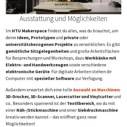
Ausstattung und Möglichkeiten
Im
HTU Makerspace
findest du alles, was du brauchst, um
deine
Ideen, Prototypen
und
private
oder
universitätsbezogenen Projekte
zu verwirklichen. Es gibt
gemütliche Sitzgelegenheiten
und große Arbeitsflächen
für Besprechungen und Workshops, dazu
Werkbänke mit
Elektro- und Handwerkzeugen
sowie verschiedene
elektronische Geräte
. Für digitale Arbeiten stehen dir
Computer mit
spezieller Software
zur Verfügung.
Außerdem erwartet dich eine tolle
Auswahl an Maschinen
:
3D-Drucker, 3D-Scanner, Lasercutter und Vinylcutter
und
co.. Besonders spannend ist der
Textilbereich
, wo du mit
einer
Näh-/Stickmaschine
und einer
Siebdruckmaschine
kreativ werden kannst – das eröffnet ganz neue
Möglichkeiten!