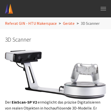
Skip to main navigation
Skip to main content
Skip to page footer
You are here:
Referat GIN - HTU Makerspace
Geräte
3D Scanner
3D Scanner
Der
EinScan-SP V2
ermöglicht das präzise Digitalisieren
von realen Objekten in hochauflösende 3D-Modelle. Er