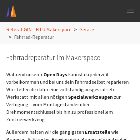
Skip to main navigation
Skip to main content
Skip to page footer
You are here:
Referat GIN - HTU Makerspace
Geräte
Fahrrad-Reperatur
Fahrradreparatur im Makerspace
Während unserer
Open Days
kannst du jederzeit
vorbeikommen und bei uns dein Fahrrad selbst reparieren.
Wir stellen dir dafür eine vollständig ausgestattete
Werkstatt mit allen nötigen
Spezialwerkzeugen
zur
Verfügung – vom Montageständer über
Drehmomentschlüssel bis hin zu professionellem
Zentrierwerkzeug.
Außerdem halten wir die gängigsten
Ersatzteile
wie
Bremsen, Schläuche, Bowdenzüge, Bremsseile und vieles