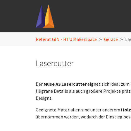
Skip to main navigation
Skip to main content
Skip to page footer
You are here:
Referat GIN - HTU Makerspace
Geräte
La
Lasercutter
Der
Muse A3 Lasercutter
eignet sich ideal zum
filigrane Details als auch größere Projekte prä
Designs.
Geeignete Materialien sind unter anderem
Holz
übernommen werden, wodurch der Einstieg beson