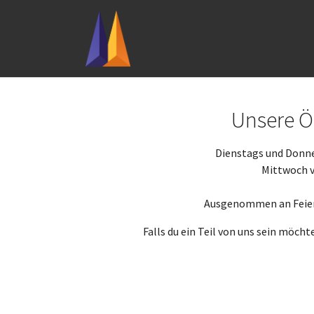
Skip to main navigation
Skip to main content
Skip to page footer
Unsere Ö
Dienstags und Donn
Mittwoch 
Ausgenommen an Feiert
Falls du ein Teil von uns sein möch