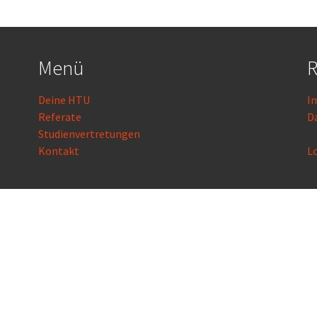
Menü
R
Deine HTU
I
Referate
D
Studienvertretungen
Kontakt
L