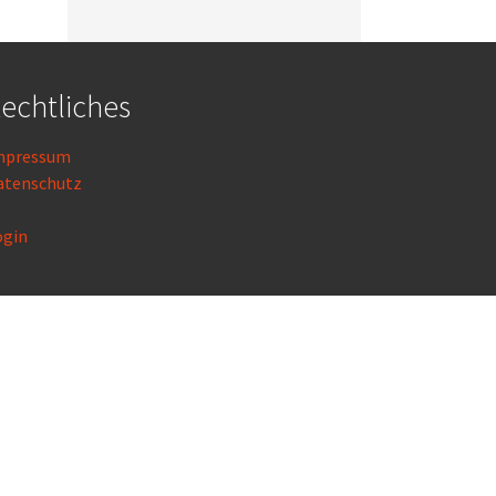
echtliches
mpressum
atenschutz
ogin