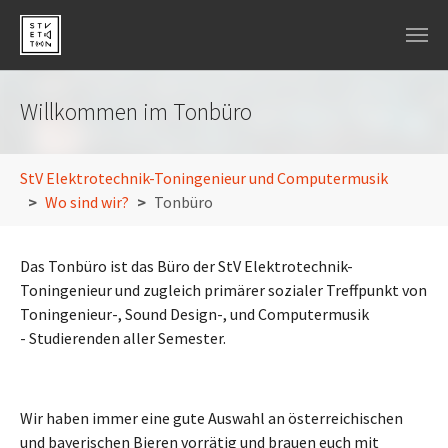
Skip to main navigation
Skip to main content
Skip to page footer
Willkommen im Tonbüro
You are here:
StV Elektrotechnik-Toningenieur und Computermusik
Wo sind wir?
Tonbüro
Das Tonbüro ist das Büro der StV Elektrotechnik-
Toningenieur und zugleich primärer sozialer Treffpunkt von
Toningenieur-, Sound Design-, und Computermusik
- Studierenden aller Semester.
Wir haben immer eine gute Auswahl an österreichischen
und bayerischen Bieren vorrätig und brauen euch mit