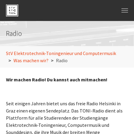
Skip to main navigation
Skip to main content
Skip to page footer
Radio
You are here:
StV Elektrotechnik-Toningenieur und Computermusik
Was machen wir?
Radio
Wir machen Radio! Du kannst auch mitmachen!
Seit einigen Jahren bietet uns das freie Radio Helsinki in
Graz einen eigenen Sendeplatz. Das TONI-Radio dient als
Plattform für alle Studierenden der Studiengänge
Elektrotechnik-Toningenieur, Computermusik und
Sounddesign, die ihre Musik der breiten Menge