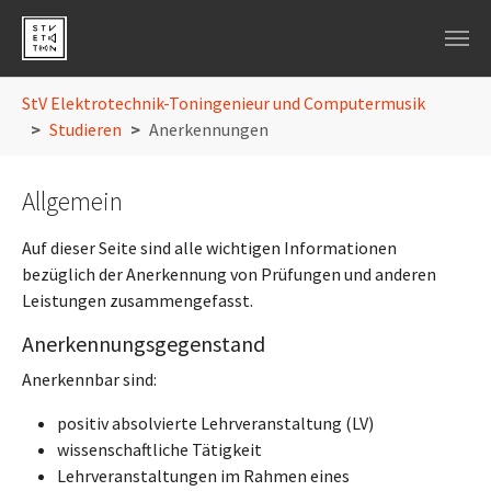
Skip to main navigation
Skip to main content
Skip to page footer
You are here:
StV Elektrotechnik-Toningenieur und Computermusik
Studieren
Anerkennungen
Allgemein
Auf dieser Seite sind alle wichtigen Informationen
bezüglich der Anerkennung von Prüfungen und anderen
Leistungen zusammengefasst.
Anerkennungsgegenstand
Anerkennbar sind:
positiv absolvierte Lehrveranstaltung (LV)
wissenschaftliche Tätigkeit
Lehrveranstaltungen im Rahmen eines