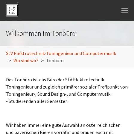
Skip to main navigation
Skip to main content
Skip to page footer
Willkommen im Tonbüro
You are here:
StV Elektrotechnik-Toningenieur und Computermusik
Wo sind wir?
Tonbüro
Das Tonbüro ist das Büro der StV Elektrotechnik-
Toningenieur und zugleich primärer sozialer Treffpunkt von
Toningenieur-, Sound Design-, und Computermusik
- Studierenden aller Semester.
Wir haben immer eine gute Auswahl an österreichischen
und bayerischen Bieren vorrätig und brauen euch mit