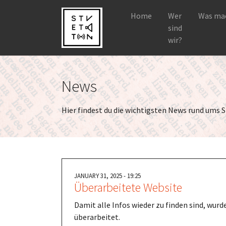
Home
Wer
Was mac
sind
wir?
Skip to main navigation
Skip to main content
Skip to page footer
News
Hier findest du die wichtigsten News rund ums 
JANUARY 31, 2025 - 19:25
Überarbeitete Website
Damit alle Infos wieder zu finden sind, wurd
überarbeitet.