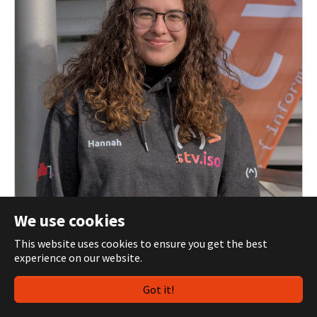
We use cookies
Hannah Weberbauer
This website uses cookies to ensure you get the best
experience on our website.
STV-Mitglied seit 01/25
hannah.weberbauer@htugraz.at
Got it!
Aktuelle Funktionen: