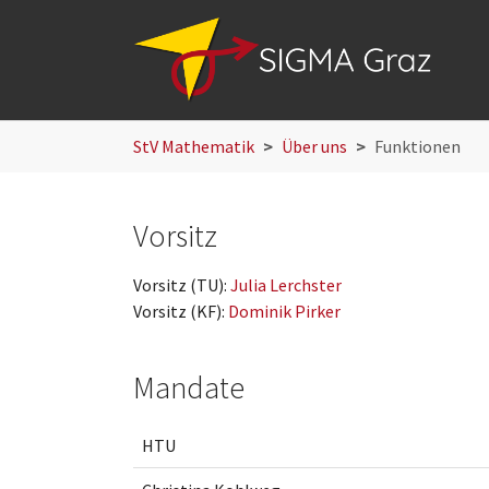
Skip to main navigation
Skip to main content
Skip to page footer
You are here:
StV Mathematik
Über uns
Funktionen
Vorsitz
Vorsitz (TU):
Julia Lerchster
Vorsitz (KF):
Dominik Pirker
Mandate
HTU