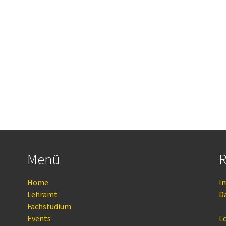
Menü
R
Home
I
Lehramt
D
Fachstudium
Events
L