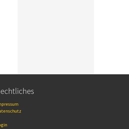
echtliches
mpressum
atenschutz
ogin