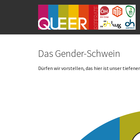
Skip to main navigation
Skip to main content
Skip to page footer
Das Gender-Schwein
Dürfen wir vorstellen, das hier ist unser tiefe
Show larger version for: