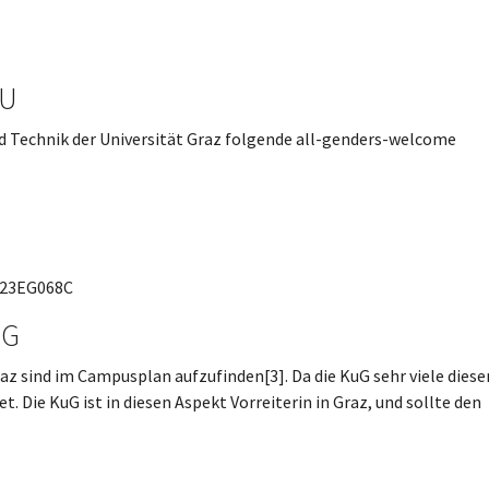
FU
nd Technik der Universität Graz folgende all-genders-welcome
0023EG068C
uG
raz sind im Campusplan aufzufinden[3]. Da die KuG sehr viele diese
et. Die KuG ist in diesen Aspekt Vorreiterin in Graz, und sollte den