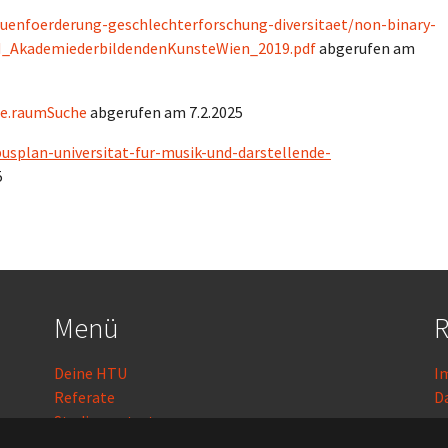
rauenfoerderung-geschlechterforschung-diversitaet/non-binary-
M_AkademiederbildendenKunsteWien_2019.pdf
abgerufen am
he.raumSuche
abgerufen am 7.2.2025
splan-universitat-fur-musik-und-darstellende-
5
Menü
R
Deine HTU
I
Referate
D
Studienvertretungen
Kontakt
L