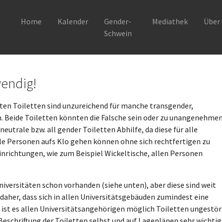
Home
Kalender
Gender-
Mediathek
Über
Schwein
wendig!
ilten Toiletten sind unzureichend für manche transgender,
n. Beide Toiletten könnten die Falsche sein oder zu unangenehme
utrale bzw. all gender Toiletten Abhilfe, da diese für alle
alle Personen aufs Klo gehen können ohne sich rechtfertigen zu
inrichtungen, wie zum Beispiel Wickeltische, allen Personen
Universitäten schon vorhanden (siehe unten), aber diese sind weit
n daher, dass sich in allen Universitätsgebäuden zumindest eine
 ist es allen Universitätsangehörigen möglich Toiletten ungestör
 Beschriftung der Toiletten selbst und auf Lageplänen sehr wichtig