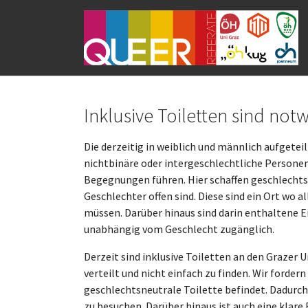
Skip to main navigation
Skip to main content
Skip to page footer
Inklusive Toiletten sind not
Die derzeitig in weiblich und männlich aufgete
nichtbinäre oder intergeschlechtliche Persone
Begegnungen führen. Hier schaffen geschlechtsne
Geschlechter offen sind. Diese sind ein Ort wo 
müssen. Darüber hinaus sind darin enthaltene E
unabhängig vom Geschlecht zugänglich.
Derzeit sind inklusive Toiletten an den Grazer 
verteilt und nicht einfach zu finden. Wir forder
geschlechtsneutrale Toilette befindet. Dadurch
zu besuchen. Darüber hinaus ist auch eine klare