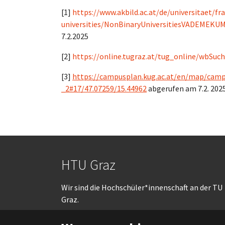
[1]
https://www.akbild.ac.at/de/universitaet/f
universities/NonBinaryUniversitiesVADEMEKU
7.2.2025
[2]
https://online.tugraz.at/tug_online/wbSuc
[3]
https://campusplan.kug.ac.at/en/map/campu
_2#17/47.07259/15.44962
abgerufen am 7.2. 202
HTU Graz
Wir sind die Hochschüler*innenschaft an der TU
Graz.