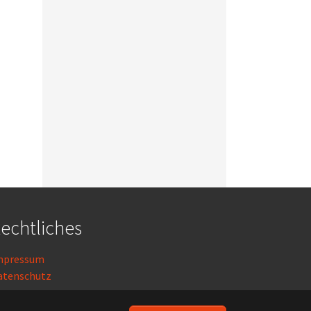
echtliches
mpressum
atenschutz
ogin