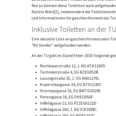
Nur so können diese Toiletten auch aufgefund
Künste Wien[1], insbesondere die Toilettenord
und Informationen für geschlechtsneutrale Toi
Inklusive Toiletten an der T
Eine aktuelle Liste an geschlechtsneutralen To
"All Gender" aufgefunden werden.
An der TU gibt es Stand Feber 2025 folgende ge
Rechbauerstraße 12, 1. KG ATK1160D
Technikerstraße 4, EG BZEG053B
Lessingstraße 25, 1. OG NA01270L
Kopernikusgasse 24, EG NTEG230C
Stremayrgasse 16, EG BMTEG024E
Petersgasse 16, EG PHEG050F
Inffeldgasse 13, EG PZ2EG0122D
Inffeldgasse 16b, 1. KG ICK1008C
Inffeldgasse 25d, EG MDEG162C