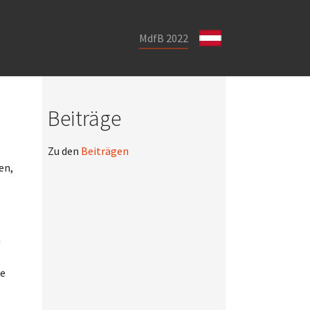
MdfB 2022
Beiträge
Zu den
Beiträgen
en,
n
re